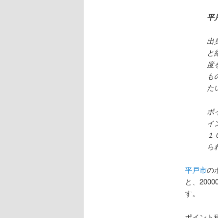
平
出
と
度
も
た
ポ
イ
１
ら
平戸市
の
と、200
す。
ポイント