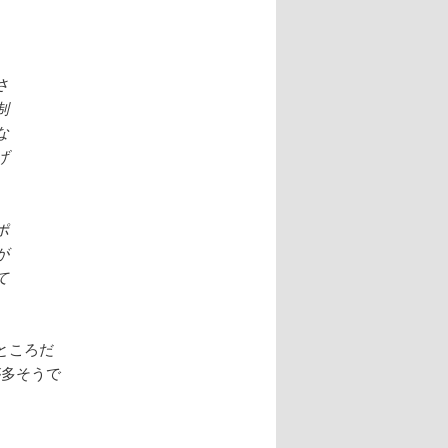
さ
制
な
げ
ポ
が
て
ところだ
が多そうで