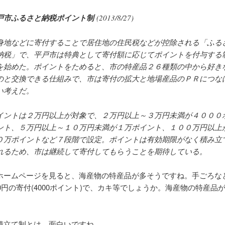
戸市ふるさと納税ポイント制
(2013/8/27)
身地などに寄付することで居住地の住民税などが控除される「ふる
納税」で、平戸市は特典として寄付額に応じてポイントを付与する
を始めた。ポイントをためると、市の特産品２６種類の中から好き
のと交換できる仕組みで、市は寄付の拡大と地場産品のＰＲにつな
い考えだ。
イントは２万円以上が対象で、２万円以上～３万円未満が４０００
ント、５万円以上～１０万円未満が１万ポイント、１００万円以上
０万ポイントなど７段階で設定。ポイントは有効期限がなく積み立
れるため、市は継続して寄付してもらうことを期待している。
ホームページを見ると、海産物の特産品が多そうですね。手ごろな
00円の寄付(4000ポイント)で、カキ等でしょうか。海産物の特産品
積立て制とは、面白いですね。