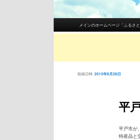
メインメニュー
メインのホームページ「ふるさと
メインコンテンツへ移動
サブコンテンツへ移動
投稿日時:
2013年8月28日
平
平戸市が
特産品と