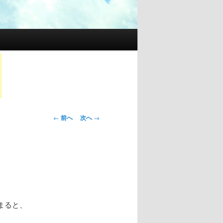
投稿ナビゲー
←
前へ
次へ
→
ション
まると、