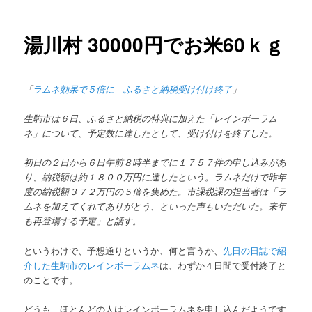
ョン
湯川村 30000円でお米60ｋｇ
「
ラムネ効果で５倍に ふるさと納税受け付け終了
」
生駒市は６日、ふるさと納税の特典に加えた「レインボーラム
ネ」について、予定数に達したとして、受け付けを終了した。
初日の２日から６日午前８時半までに１７５７件の申し込みがあ
り、納税額は約１８００万円に達したという。ラムネだけで昨年
度の納税額３７２万円の５倍を集めた。市課税課の担当者は「ラ
ムネを加えてくれてありがとう、といった声もいただいた。来年
も再登場する予定」と話す。
というわけで、予想通りというか、何と言うか、
先日の日誌で紹
介した生駒市のレインボーラムネ
は、わずか４日間で受付終了と
のことです。
どうも、ほとんどの人はレインボーラムネを申し込んだようです