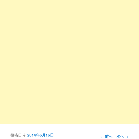
投稿日時:
2014年6月16日
投稿ナビゲーシ
←
前へ
次へ
→