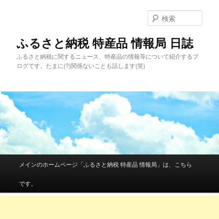
検
索
ふるさと納税 特産品 情報局 日誌
ふるさと納税に関するニュース、特産品の情報等について紹介するブ
ログです。たまに(?)関係ないことも話します(笑)
メインメニュー
メインのホームページ「ふるさと納税 特産品 情報局」は、こちら
メインコンテンツへ移動
サブコンテンツへ移動
です。