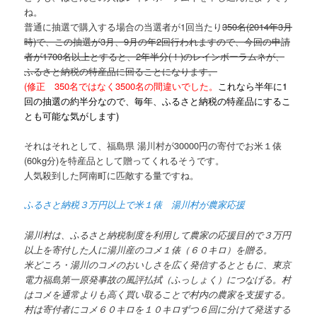
ね。
普通に抽選で購入する場合の当選者が1回当たり
350名(2014年3月
時)で、この抽選が3月、9月の年2回行われますので、今回の申請
者が1700名以上とすると、2年半分(！)のレインボーラムネが、
ふるさと納税の特産品に回ることになります。
(修正 350名ではなく3500名の間違いでした。
これなら半年に1
回の抽選の約半分なので、毎年、ふるさと納税の特産品にするこ
とも可能な気がします)
それはそれとして、福島県 湯川村が30000円の寄付でお米１俵
(60kg分)を特産品として贈ってくれるそうです。
人気殺到した阿南町に匹敵する量ですね。
ふるさと納税３万円以上で米１俵 湯川村が農家応援
湯川村は、ふるさと納税制度を利用して農家の応援目的で３万円
以上を寄付した人に湯川産のコメ１俵（６０キロ）を贈る。
米どころ・湯川のコメのおいしさを広く発信するとともに、東京
電力福島第一原発事故の風評払拭（ふっしょく）につなげる。村
はコメを通常よりも高く買い取ることで村内の農家を支援する。
村は寄付者にコメ６０キロを１０キロずつ６回に分けて発送する