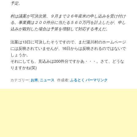
予定。
村は議案が可決次第、９月まで２６年産米の申し込みを受け付け
る。事業費は２００件分に当たる５６０万円を計上したが、申し
込みが殺到した場合は予算を増額して対応する考えだ。
法案は13日に可決したそうですので、まだ湯川村のホームページ
には反映されていませんが、16日からは反映されるのではないで
しょうか。
それにしても、見込みは200件分ですかあ・・・。さて、どうな
りますかね(笑)
カテゴリー:
お米
,
ニュース
作成者:
ふるとく
パーマリンク