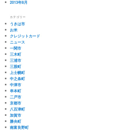
2013年8月
カテゴリー
うきは市
お米
クレジットカード
ニュース
一関市
三木町
三浦市
三股町
上士幌町
中之条町
中津市
串本町
二戸市
京都市
八百津町
加賀市
勝央町
南富良野町