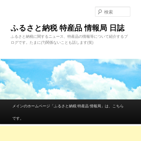
検
索
ふるさと納税 特産品 情報局 日誌
ふるさと納税に関するニュース、特産品の情報等について紹介するブ
ログです。たまに(?)関係ないことも話します(笑)
メインメニュー
メインのホームページ「ふるさと納税 特産品 情報局」は、こちら
メインコンテンツへ移動
サブコンテンツへ移動
です。