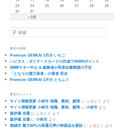
23
24
25
26
27
28
29
30
31
« 3月
検索
最近の投稿
Premium GENKAI 3月分 いちご
ハピタス：ダイナースカードの作成で45000ポイント
DMMマネー中止 & 総務省が再度自粛要請の予定
「となりの億万長者」の著者 死去
Premium GENKAI 2月分 とらふぐ
最近のコメント
サイト情報更新 小林市 地鶏、豚肉、鯉等
に ふるとく より
サイト情報更新 小林市 地鶏、豚肉、鯉等
に
小林市
より
森伊蔵 当選
に ふるとく より
森伊蔵 当選
に
小林市
より
都城市 最大80%の高還元率の特産品を新設
に ふるとく より