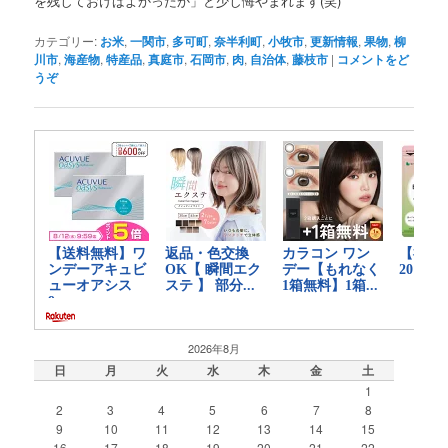
を残しておけばよかったか」と少し悔やまれます(笑)
カテゴリー:
お米
,
一関市
,
多可町
,
奈半利町
,
小牧市
,
更新情報
,
果物
,
柳
川市
,
海産物
,
特産品
,
真庭市
,
石岡市
,
肉
,
自治体
,
藤枝市
|
コメントをど
うぞ
2026年8月
日
月
火
水
木
金
土
1
2
3
4
5
6
7
8
9
10
11
12
13
14
15
16
17
18
19
20
21
22