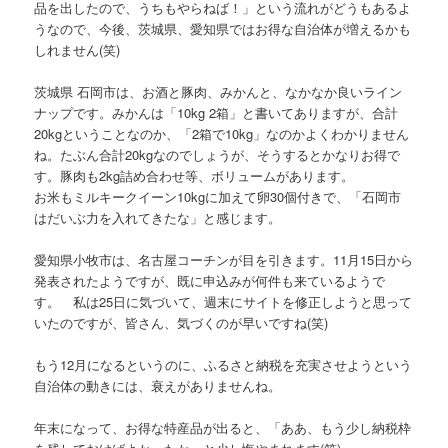
品を出したので、うちもやらねば！」という流れがどうもあるよ
うなので、今後、茨城県、愛知県ではお得な自治体が増えるかも
しれません(笑)
茨城県 石岡市は、お酒と豚肉、みかんと、なかなか良いライン
ナップです。みかんは「10kg 2箱」と書いてありますが、合計
20kgということなのか、「2箱で10kg」なのかよくわかりません
ね。たぶん合計20kgなのでしょうが、そうするとかなりお得で
す。豚肉も2kg詰め合わせ等、ボリュームがあります。
お米もミルキークイーン10kgに加えて卵30個付きで、「石岡市
はだいぶ力を入れてきたな」と感じます。
愛知県小牧市は、名古屋コーチンが目を引きます。11月15日から
発表されたようですが、既に申込みが何件も来ているようで
す。 私は25日に気づいて、週末にサイトを修正しようと思って
いたのですが、皆さん、気づくのが早いですね(笑)
もう12月になるというのに、ふるさと納税を充実させようという
自治体の動きには、衰えがありませんね。
年末になって、お得な特産品が出ると、「ああ、もう少し納税枠