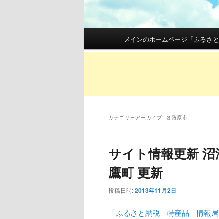
メインメニュー
メインのホームページ「ふるさと
メインコンテンツへ移動
サブコンテンツへ移動
カテゴリーアーカイブ:
各務原市
サイト情報更新 沼
鷹町 更新
投稿日時:
2013年11月2日
「
ふるさと納税 特産品 情報局