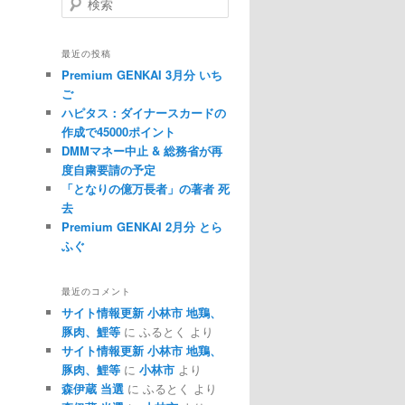
最近の投稿
Premium GENKAI 3月分 いち
ご
ハピタス：ダイナースカードの
作成で45000ポイント
DMMマネー中止 & 総務省が再
度自粛要請の予定
「となりの億万長者」の著者 死
去
Premium GENKAI 2月分 とら
ふぐ
最近のコメント
サイト情報更新 小林市 地鶏、
豚肉、鯉等
に ふるとく より
サイト情報更新 小林市 地鶏、
豚肉、鯉等
に
小林市
より
森伊蔵 当選
に ふるとく より