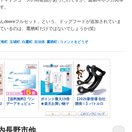
す。
んdeereフルセット」という、ドッグフードが追加されていま
ているのは、鷹栖町だけではないでしょうか(笑)
玄海町
,
玉城町
,
白鷹町
,
自治体
,
鷹栖町
|
コメントをどうぞ
内長野市他