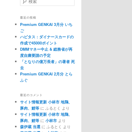
最近の投稿
Premium GENKAI 3月分 いち
ご
ハピタス：ダイナースカードの
作成で45000ポイント
DMMマネー中止 & 総務省が再
度自粛要請の予定
「となりの億万長者」の著者 死
去
Premium GENKAI 2月分 とら
ふぐ
最近のコメント
サイト情報更新 小林市 地鶏、
豚肉、鯉等
に ふるとく より
サイト情報更新 小林市 地鶏、
豚肉、鯉等
に
小林市
より
森伊蔵 当選
に ふるとく より