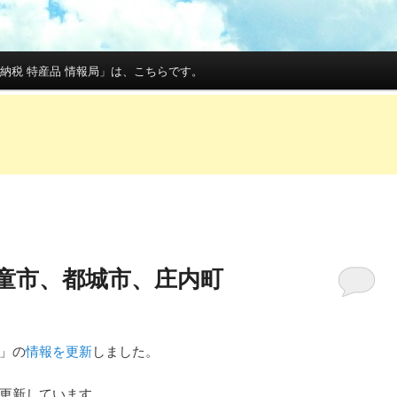
納税 特産品 情報局」は、こちらです。
天童市、都城市、庄内町
」の
情報を更新
しました。
更新しています。