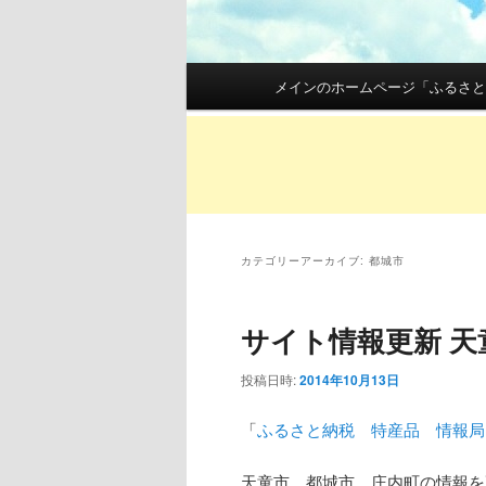
メインメニュー
メインのホームページ「ふるさと
メインコンテンツへ移動
サブコンテンツへ移動
カテゴリーアーカイブ:
都城市
サイト情報更新 
投稿日時:
2014年10月13日
「
ふるさと納税 特産品 情報局
天童市、都城市、庄内町の情報を