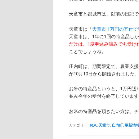
天童市と都城市は、以前の日記で
天童市は「
天童市 1万円の寄付で訳
天童市は、1年に1回の特産品し
だけは、1度申込み済みでも受け
ことでしょうね。
庄内町は、期間限定で、農業支援の
が10月10日から開始されました
お米の特産品というと、1万円辺
並み今年の受付を終了しています
お米の特産品を頂きたい方は、チ
カテゴリー:
お米
,
天童市
,
庄内町
,
更新情