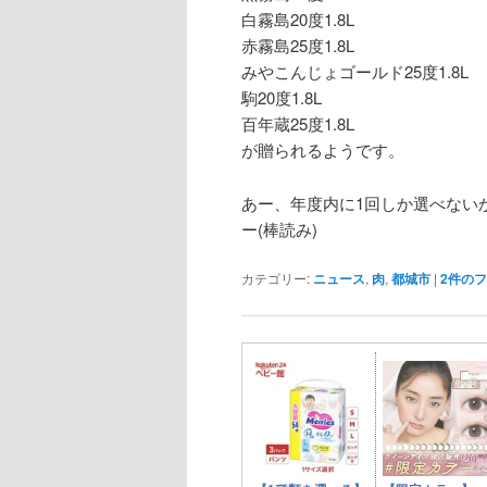
白霧島20度1.8L
赤霧島25度1.8L
みやこんじょゴールド25度1.8L
駒20度1.8L
百年蔵25度1.8L
が贈られるようです。
あー、年度内に1回しか選べない
ー(棒読み)
カテゴリー:
ニュース
,
肉
,
都城市
|
2
件のフ