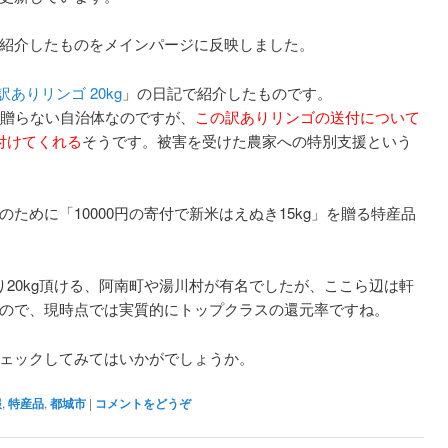
紹介したものをメインパージに反映しました。
ありリンゴ 20kg
」の日記で紹介したものです。
か贈らない自治体なのですが、
この訳ありリンゴの送付について
付けてくれる
そうです。被害を受けた農家への特別支援という
ために「10000円の寄付で新米はえぬき15kg」を贈る特産品
。
り20kg頂ける、阿南町や湯川村が有名でしたが、ここら辺は軒
ので、現時点では実質的にトップクラスの還元率ですね。
ェックしてみてはいかがでしょうか。
報
,
特産品
,
都城市
|
コメントをどうぞ