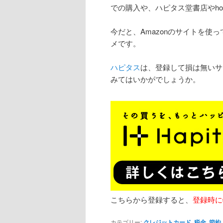
での購入や、ハピタス堂書店やho
今だと、Amazonのサイトを使
メです。
ハピタス
は、登録して損は無いサ
みてはいかがでしょうか。
こちらから登録すると、
登録時に
カテゴリー:
クレジットカード
,
税金
,
節約